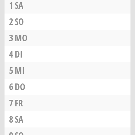
1
SA
2
SO
3
MO
4
DI
5
MI
6
DO
7
FR
8
SA