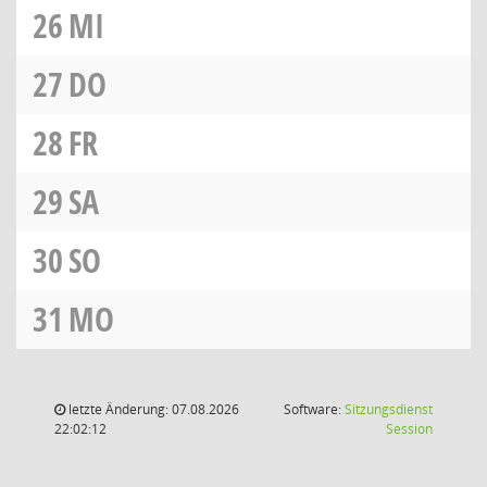
26
MI
27
DO
28
FR
29
SA
30
SO
31
MO
letzte Änderung: 07.08.2026
Software:
Sitzungsdienst
(Wird in
22:02:12
Session