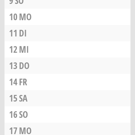
9
SO
10
MO
11
DI
12
MI
13
DO
14
FR
15
SA
16
SO
17
MO