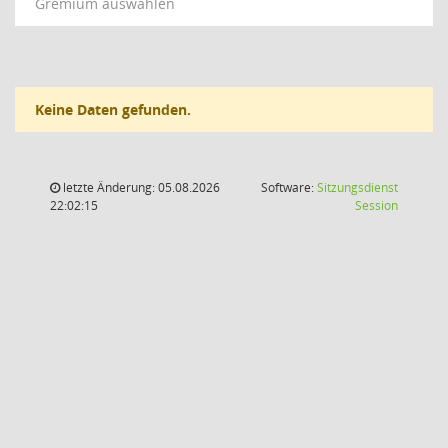
Gremium auswählen
Keine Daten gefunden.
letzte Änderung: 05.08.2026
Software:
Sitzungsdienst
(Wird in
22:02:15
Session