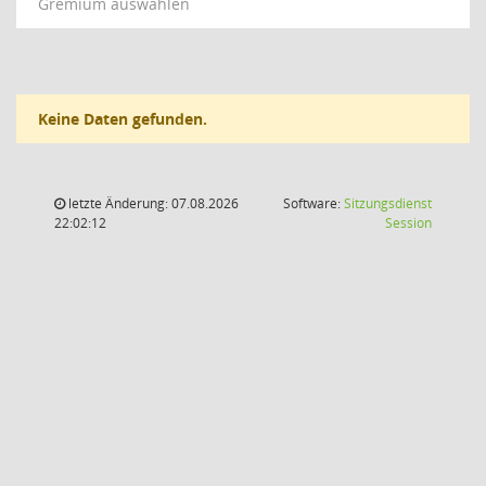
Gremium auswählen
Keine Daten gefunden.
letzte Änderung: 07.08.2026
Software:
Sitzungsdienst
(Wird in
22:02:12
Session