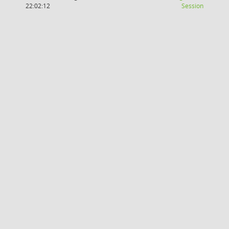
(Wird in
22:02:12
Session