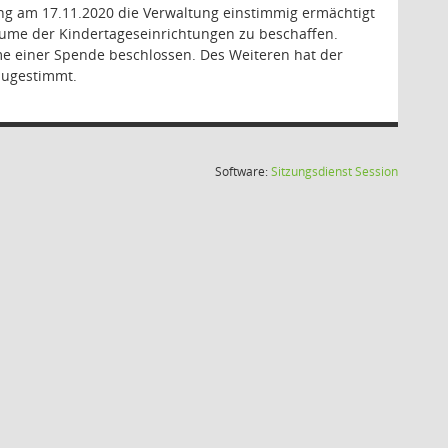
zung am 17.11.2020 die Verwaltung einstimmig ermächtigt
äume der Kindertageseinrichtungen zu beschaffen.
e einer Spende beschlossen. Des Weiteren hat der
zugestimmt.
(Wird in
Software:
Sitzungsdienst
Session