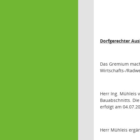
Dorfgerechter Aus
Das Gremium macht
Wirtschafts-/Radw
Herr Ing. Mühleis
Bauabschnitts. Di
erfolgt am 04.07.2
Herr Mühleis ergän