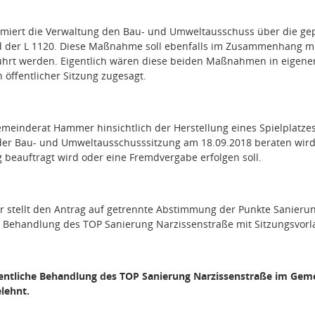
rmiert die Verwaltung den Bau- und Umweltausschuss über die g
nd der L 1120. Diese Maßnahme soll ebenfalls im Zusammenhang mi
hrt werden. Eigentlich wären diese beiden Maßnahmen in eigener 
 öffentlicher Sitzung zugesagt.
meinderat Hammer hinsichtlich der Herstellung eines Spielplatzes 
n der Bau- und Umweltausschusssitzung am 18.09.2018 beraten wir
g beauftragt wird oder eine Fremdvergabe erfolgen soll.
 stellt den Antrag auf getrennte Abstimmung der Punkte Sanieru
he Behandlung des TOP Sanierung Narzissenstraße mit Sitzungsvor
fentliche Behandlung des TOP Sanierung Narzissenstraße im Gem
lehnt.