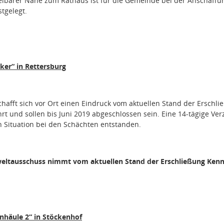
elbarer Nähe zum Rathaus ist für die Gemeinde bei der Anschaffung
tgelegt.
ker“ in Rettersburg
afft sich vor Ort einen Eindruck vom aktuellen Stand der Erschli
rt und sollen bis Juni 2019 abgeschlossen sein. Eine 14-tägige Ve
 Situation bei den Schächten entstanden.
ltausschuss nimmt vom aktuellen Stand der Erschließung Kenn
nhäule 2“ in Stöckenhof