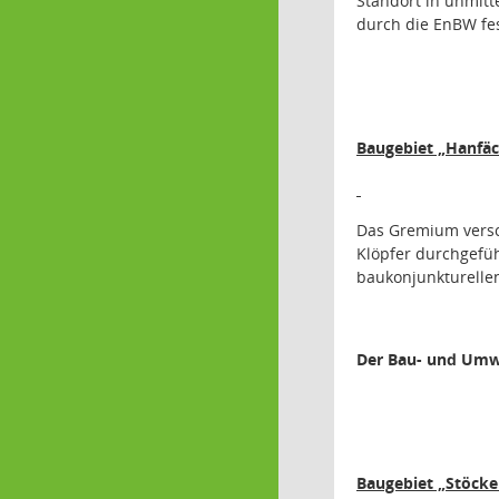
Standort in unmitt
durch die EnBW fes
Baugebiet „Hanfäc
Das Gremium versch
Klöpfer durchgefüh
baukonjunkturellen
Der Bau- und Umwe
Baugebiet „Stöcke