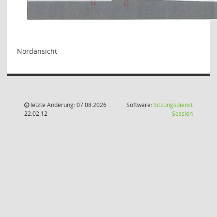
Nordansicht
letzte Änderung: 07.08.2026
Software:
Sitzungsdienst
(Wird in
22:02:12
Session