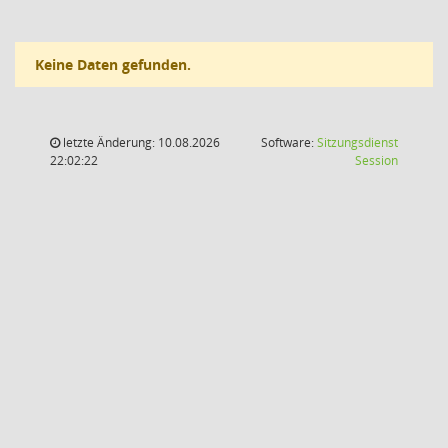
Keine Daten gefunden.
letzte Änderung: 10.08.2026
Software:
Sitzungsdienst
(Wird in
22:02:22
Session