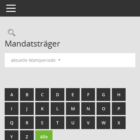
Toggle navigation
Rechercheauswahl
Mandatsträger
aktuelle Wahlperiode
A
B
C
D
E
F
G
H
I
J
K
L
M
N
O
P
Q
R
S
T
U
V
W
X
Y
Z
Alle