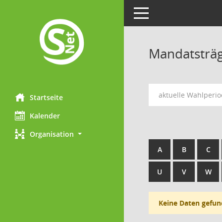
Toggle navigation
Mandatsträ
aktuelle Wahlperi
Startseite
Kalender
Organisation
A
B
C
U
V
W
Keine Daten gefun