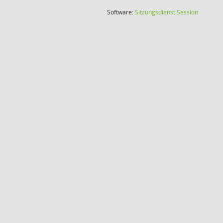
(Wird in
Software:
Sitzungsdienst
Session