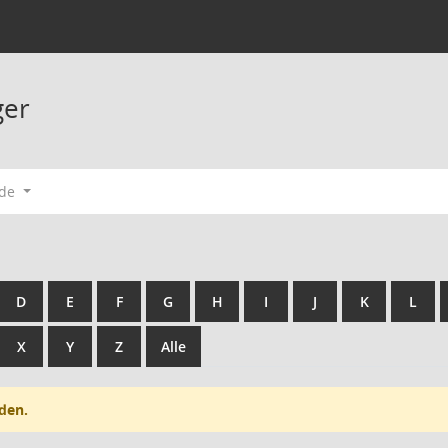
ger
ode
D
E
F
G
H
I
J
K
L
X
Y
Z
Alle
den.