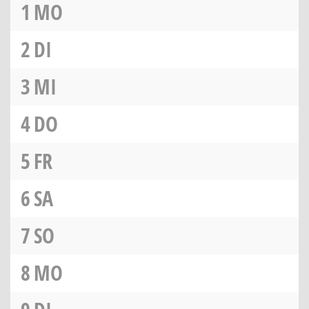
1
MO
2
DI
3
MI
4
DO
5
FR
6
SA
7
SO
8
MO