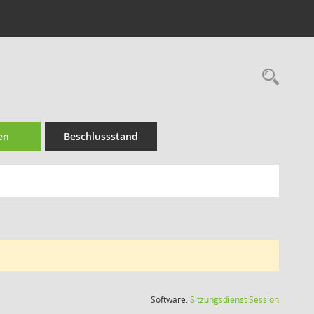
Rec
en
Beschlussstand
(Wird in
Software:
Sitzungsdienst
Session