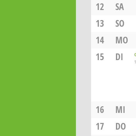
12
SA
13
SO
14
MO
15
DI
16
MI
17
DO