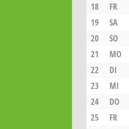
18
FR
19
SA
20
SO
21
MO
22
DI
23
MI
24
DO
25
FR