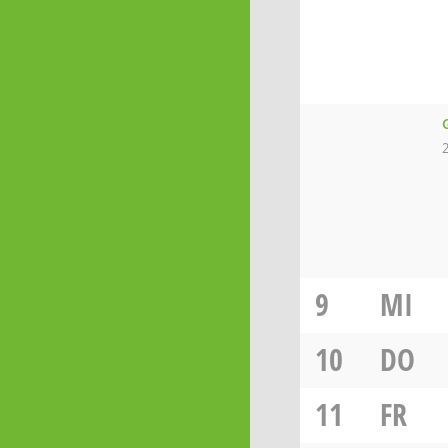
9
MI
10
DO
11
FR