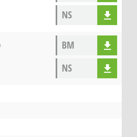
NS
BM
)
NS