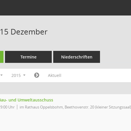
015 Dezember
Termine
Niederschriften
2015
Aktuell
Bau- und Umweltausschuss
19:00 Uhr
im Rathaus Oppelsbohm, Beethovenstr. 20 (kleiner Sitzungssaal