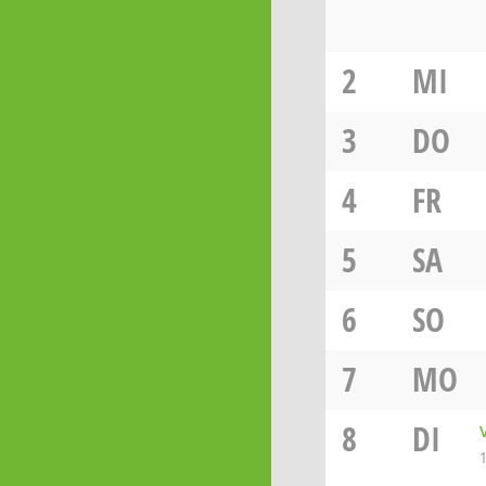
2
MI
3
DO
4
FR
5
SA
6
SO
7
MO
8
DI